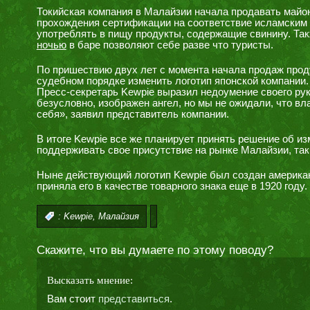
Токийская компания в Малайзии начала продавать майон
прохождения сертификации на соответствие исламским
употреблять в пищу продукты, содержащие свинину. Так
ночью
в баре позволяют себе разве что туристы.
По пришествию двух лет с момента начала продаж прод
судебном порядке изменить логотип японской компании.
Пресс-секретарь Kewpie выразил недоумение своего рук
безусловно, изображен ангел, но мы не ожидали, что в
себя», заявил представитель компании.
В итоге Kewpie все же планирует принять решение об из
поддерживать свое присутствие на рынке Малайзии, так
Ныне действующий логотип Kewpie был создан америка
приняла его в качестве товарного знака еще в 1920 году.
,
:
Kewpie
Малайзия
Скажите, что вы думаете по этому поводу?
Высказать мнение:
Вам стоит
представиться
.