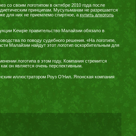
ез со своим логотипом в октябре 2010 года после
 диетическим принципам. Мусульманам не разрешается
же для них не приемлемо спиртное, а
купить алкоголь
укции Kewpie правительство Малайзии обязало в
оводства по поводу судебного решения. «На логотипе,
ласти Малайзии найдут этот логотип оскорбительным для
менении логотипа в этом году. Компания стремится
 как он является очень перспективным.
нским иллюстратором Роуз О’Нил. Японская компания