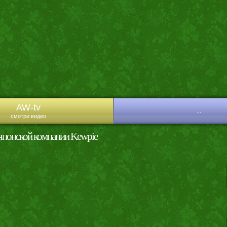
AW-tv
...
смотри видео
японской компании Kewpie