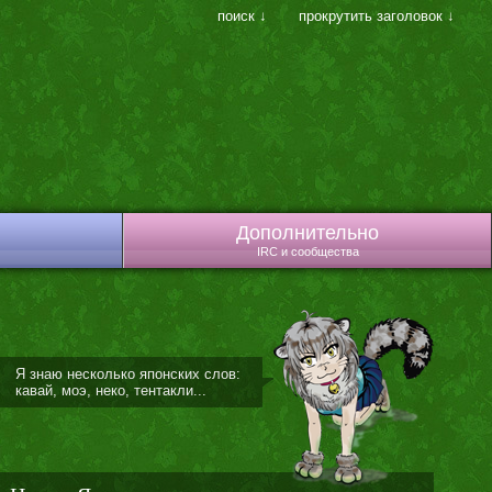
поиск ↓
прокрутить заголовок ↓
Дополнительно
IRC и сообщества
Я знаю несколько японских слов:
кавай, моэ, неко, тентакли...