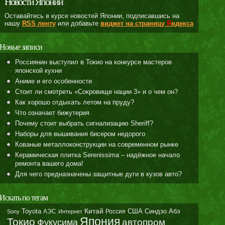
Новости Японии
Оставайтесь в курсе новостей Японии, подписавшись на
нашу
RSS ленту
или добавьте
виджет на страницу
Я
ндекса
Новые записи
Россиянин выступил в Токио на конкурсе мастеров
японской кухни
Аниме и его особенности
Стоит ли смотреть «Сокровище нации 3» и о чем он?
Как хорошо отдыхать летом на пруду?
Что означает бижутерия
Почему стоит выбрать сигнализацию Sheriff?
Наборы для вышивания бисером недорого
Кованые металлоконструкции на современном рынке
Керамическая плитка Serenissima – надёжное начало
ремонта вашего дома!
Для чего предназначены защитные дуги в кузов авто?
Искать по тегам
Toyota
Китай
Синдзо Абэ
АЭС
Россия
США
Sony
Интернет
Япония
Токио
автопром
Фукусима