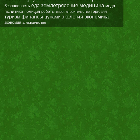
землетрясение
еда
медицина
безопасность
мода
политика
полиция
роботы
спорт
строительство
торговля
экология
туризм
финансы
цунами
экономика
экономия
электричество