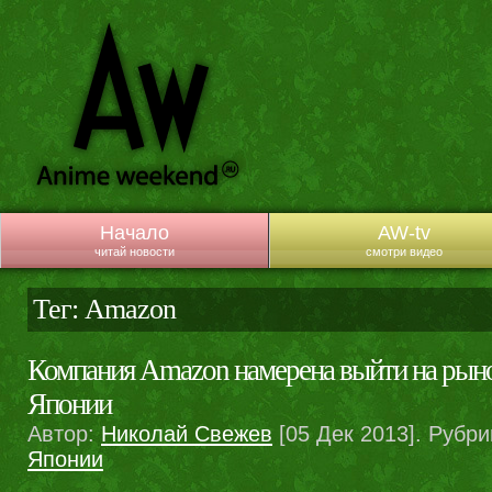
Начало
AW-tv
читай новости
смотри видео
Тег: Amazon
Компания Amazon намерена выйти на рыно
Японии
Автор:
Николай Свежев
[05 Дек 2013]. Рубри
Японии