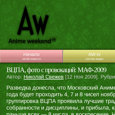
Начало
AW-tv
читай новости
смотри видео
ВЦПА, фото с провокаций: МАФ-2009
Автор:
Николай Свежев
[12 Ноя 2009]. Рубр
Разведка донесла, что Московский Аним
года будет проходить 4, 7 и 8 чисел ноя
группировка ВЦПА проявила лучшие тра
собранности и дисциплины, и прибыла, к
раньше всех — 8 числа, в воскресение. 