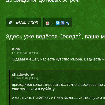
:
МАФ 2009
→
2
Здесь уже ведётся беседа
, ваше 
Aida
12 Ноя 2009 [17:19]
О дааа! А еще у нас есть чувство юмора. Ведь есть ж
shadowtony
13 Ноя 2009 [01:22]
приходится констатировать факт, что в воскресение
еще хуже, чем в субботу.
у меня хоть БиблБлек с Блер были — хентайщикам н