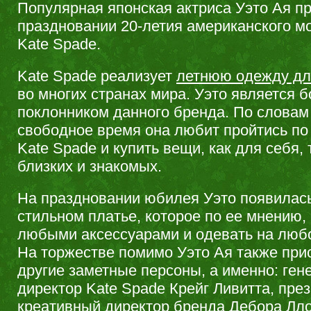
Популярная японская актриса Уэто Ая пр
праздновании 20-летия американского м
Kate Spade.
Kate Spade реализует
летнюю одежду дл
во многих странах мира. Уэто является 
поклонником данного бренда. По словам 
свободное время она любит пройтись по
Kate Spade и купить вещи, как для себя, 
близких и знакомых.
На праздновании юбилея Уэто появилас
стильном платье, которое по ее мнению,
любыми аксессуарами и одевать на люб
На торжестве помимо Уэто Ая также при
другие заметные персоны, а именно: ге
директор Kate Spade Крейг Ливитта, пре
креативный директор бренда Дебора Лло