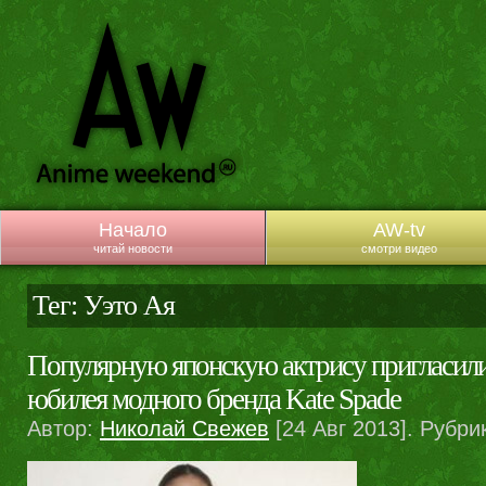
Начало
AW-tv
читай новости
смотри видео
Тег: Уэто Ая
Популярную японскую актрису пригласили
юбилея модного бренда Kate Spade
Автор:
Николай Свежев
[24 Авг 2013]. Рубри