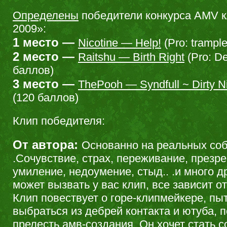
Определены
победители конкурса AMV к
2009»:
1 место —
Nicotine — Help!
(Pro: trampl
2 место —
Raitshu — Birth Right
(Pro: D
баллов)
3 место —
ThePooh — Syndfull ~ Dirty N
(120 баллов)
Клип победителя:
От автора:
Основанно на реальных со
.Сочувствие, страх, переживание, презре
умиление, недоумение, стыд.. .и много д
может вызвать у вас клип, все зависит о
Клип повествует о горе-клипмейкере, п
выбраться из дебрей контакта и ютуба, 
прелесть амв-создания. Он хочет стать с