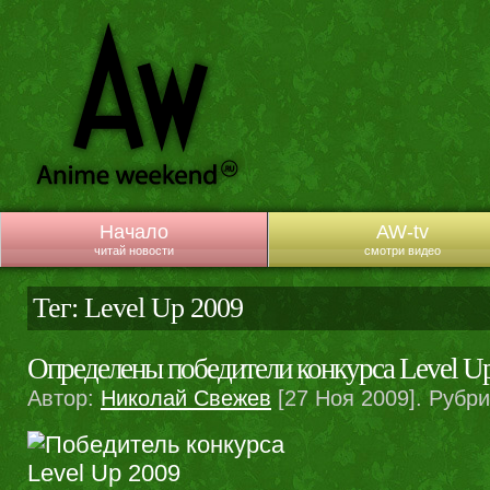
Начало
AW-tv
читай новости
смотри видео
Тег: Level Up 2009
Определены победители конкурса Level U
Автор:
Николай Свежев
[27 Ноя 2009]. Рубр