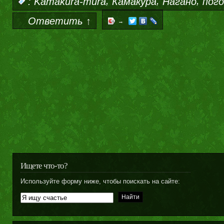
,
,
,
:
Kamakura-mura
Камакура
Нагано
пог
Ответить ↑
→
Ищете что-то?
Используйте форму ниже, чтобы поискать на сайте: