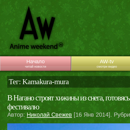
Начало
AW-tv
читай новости
смотри видео
Тег: Kamakura-mura
В Нагано строят хижины из снега, готовяс
фестивалю
Автор:
Николай Свежев
[16 Янв 2014]. Рубр