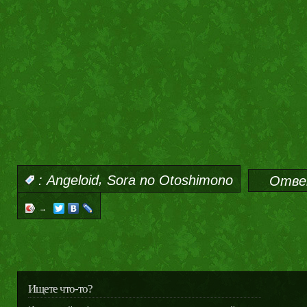
,
:
Angeloid
Sora no Otoshimono
Отве
→
Ищете что-то?