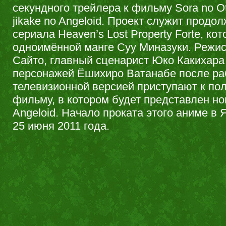
секундного трейлера к фильму Sora no Ot
jikake no Angeloid. Проект служит продо
сериала Heaven’s Lost Property Forte, ко
одноимённой манге Суу Миназуки. Режи
Сайто, главный сценарист Юко Какихара
персонажей Ёшихиро Ватанабе после ра
телевизионной версией приступают к п
фильму, в котором будет представлен н
Angeloid. Начало проката этого аниме в
25 июня 2011 года.