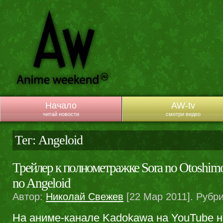
Начало
AW-tv
читай новости
смотри видео
Тег: Angeloid
Трейлер к полнометражке Sora no Otoshimo
no Angeloid
Автор:
Николай Свежев
[22 Мар 2011]. Рубр
На аниме-канале Kadokawa на YouTube н