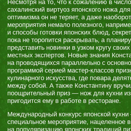
Несмотря на то, что к сожалению в числ
сахалинский виртуоз японского ножа для
оптимизма он не теряет, а даже наоборот
мероприятия немало полезного, наприм
и способы готовки японских блюд, секре
пока не торопится раскрывать, а планир
представить новинки в узком кругу своих
местных экспертов. Новые знания Конст
на проводящихся параллельно с основно
программой серией мастер-классов приз
кулинарного искусства, где повара деля
между собой. А также Константину вруч
поощрительный приз — нож для кухни из
пригодится ему в работе в ресторане.
Международный конкурс японской кухни
специальное мероприятие, нацеленное в
на популяризацию японских традиций пит