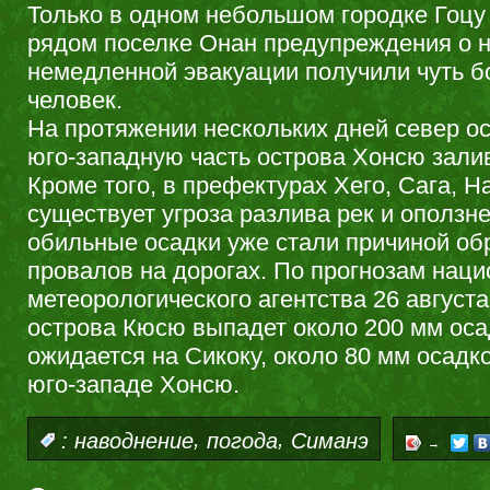
Только в одном небольшом городке Гоцу
рядом поселке Онан предупреждения о 
немедленной эвакуации получили чуть б
человек.
На протяжении нескольких дней север о
юго-западную часть острова Хонсю зали
Кроме того, в префектурах Хего, Сага, Н
существует угроза разлива рек и оползне
обильные осадки уже стали причиной об
провалов на дорогах. По прогнозам наци
метеорологического агентства 26 августа
острова Кюсю выпадет около 200 мм оса
ожидается на Сикоку, около 80 мм осадк
юго-западе Хонсю.
,
,
:
наводнение
погода
Симанэ
→