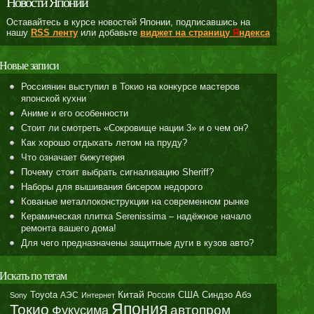
Новости Японии
Оставайтесь в курсе новостей Японии, подписавшись на
нашу
RSS ленту
или добавьте
виджет на страницу
Я
ндекса
Новые записи
Россиянин выступил в Токио на конкурсе мастеров
японской кухни
Аниме и его особенности
Стоит ли смотреть «Сокровище нации 3» и о чем он?
Как хорошо отдыхать летом на пруду?
Что означает бижутерия
Почему стоит выбрать сигнализацию Sheriff?
Наборы для вышивания бисером недорого
Кованые металлоконструкции на современном рынке
Керамическая плитка Serenissima – надёжное начало
ремонта вашего дома!
Для чего предназначены защитные дуги в кузов авто?
Искать по тегам
Toyota
Китай
Синдзо Абэ
АЭС
Россия
США
Sony
Интернет
Япония
Токио
автопром
Фукусима