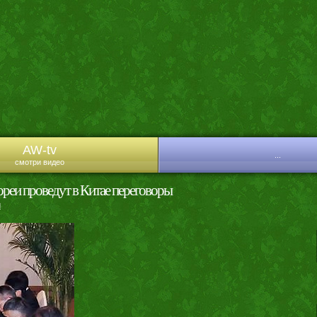
AW-tv
...
смотри видео
реи проведут в Китае переговоры
и