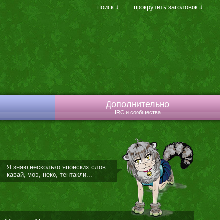
поиск ↓
прокрутить заголовок ↓
Дополнительно
IRC и сообщества
Я знаю несколько японских слов:
кавай, моэ, неко, тентакли...