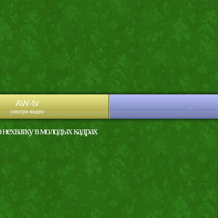
AW-tv
...
смотри видео
 нехватку в молодых кадрах