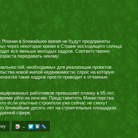
ы Японии в ближайшее время не будут предприняты
ль» через некоторое время в Стране восходящего солнца
иходит все меньше молодых кадров. Соответственно
озраста передавать некому.
иальностей, необходимых для реализации проектов
ельства новой жилой недвижимости, спрос на которую
ехватка таких кадров просто приводит к отчаянью
цированных работников превышает планку в 65 лет,
время уйти на пенсию. Представитель Министерства
то если опытные строители уже сейчас не смогут
ез ближайшие десять лет на строительных площадках
данной сфере.
оку
→