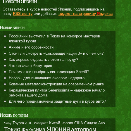
Новости Японии
Оставайтесь в курсе новостей Японии, подписавшись на
нашу
RSS ленту
или добавьте
виджет на страницу
Я
ндекса
Новые записи
Россиянин выступил в Токио на конкурсе мастеров
японской кухни
Аниме и его особенности
Стоит ли смотреть «Сокровище нации 3» и о чем он?
Как хорошо отдыхать летом на пруду?
Что означает бижутерия
Почему стоит выбрать сигнализацию Sheriff?
Наборы для вышивания бисером недорого
Кованые металлоконструкции на современном рынке
Керамическая плитка Serenissima – надёжное начало
ремонта вашего дома!
Для чего предназначены защитные дуги в кузов авто?
Искать по тегам
Toyota
Китай
Синдзо Абэ
АЭС
Россия
США
Sony
Интернет
Япония
Токио
автопром
Фукусима