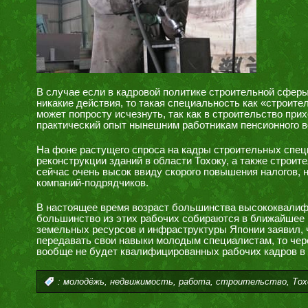
В случае если в кадровой политике строительной сфер
никакие действия, то такая специальность как «строите
может попросту исчезнуть, так как в строительство пр
практический опыт нынешним работникам пенсионного в
На фоне растущего спроса на кадры строительных спец
реконструкции зданий в области Тохоку, а также строит
сейчас очень высок ввиду скорого повышения налогов, н
компаний-подрядчиков.
В настоящее время возраст большинства высококвалифи
большинство из этих рабочих собираются в ближайшее 
земельных ресурсов и инфраструктуры Японии заявил, ч
передавать свои навыки молодым специалистам, то чер
вообще не будет квалифицированных рабочих кадров в 
,
,
,
,
:
молодёжь
недвижимость
работа
строительство
Тох