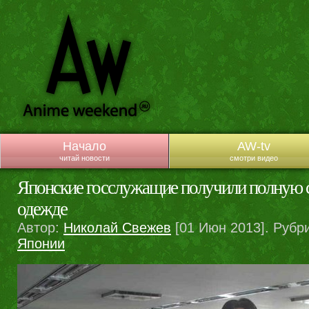
Начало
AW-tv
читай новости
смотри видео
Японские госслужащие получили полную с
одежде
Автор:
Николай Свежев
[01 Июн 2013]. Рубр
Японии