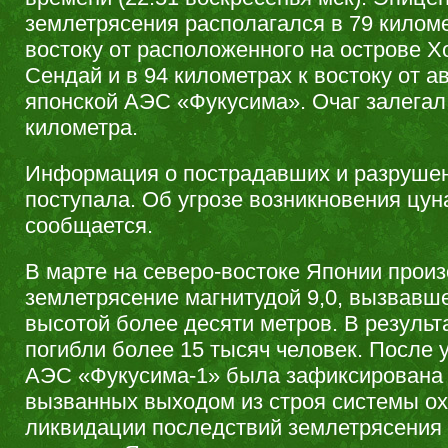
землетрясения располагался в 79 киломе
востоку от расположенного на острове Х
Сендай и в 94 километрах к востоку от а
японской АЭС «Фукусима». Очаг залегал 
километра.
Информация о пострадавших и разрушен
поступала. Об угрозе возникновения цун
сообщается.
В марте на северо-востоке Японии прои
землетрясение магнитудой 9,0, вызвавш
высотой более десяти метров. В результ
погибли более 15 тысяч человек. После 
АЭС «Фукусима-1» была зафиксирована 
вызванных выходом из строя системы о
ликвидации последствий землетрясения