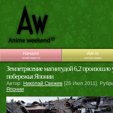
Начало
AW-tv
читай новости
смотри видео
Землетрясение магнитудой 6,2 произошло 
побережья Японии
Автор:
Николай Свежев
[25 Июл 2011]. Рубр
Японии