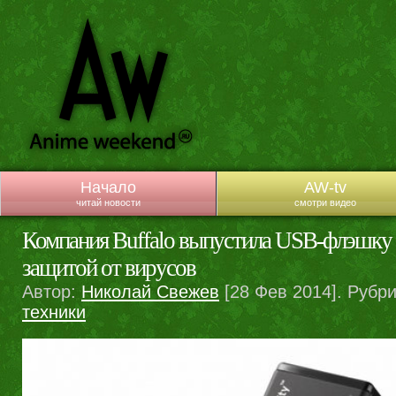
Начало
AW-tv
читай новости
смотри видео
Компания Buffalo выпустила USB-флэшку 
защитой от вирусов
Автор:
Николай Свежев
[28 Фев 2014]. Рубр
техники