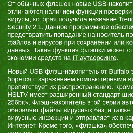
От обычных флэшек новые USB-накопител
отличаются наличием функции проверки
вирусы, которая получила название Tren
Security 2.1. Данное программное обесп
предотвратить попадание на носитель п
файлов и вирусов при сохранении или к
данных. Такая функция флэшки может с
экономии средств на
IT аутсорсинге
.
Новый USB флэш-накопитель от Buffalo
борется с заражением компьютерными в
препятствует их распространению. Кроме
HSLTV имеет расширенный стандарт ши
256bit». Флэш-накопитель этой серии ав
обновляет файлы вирусных баз, а также
вирусные инфекции и отправляет их в к
Интернет. Кроме того, «флэшка» обеспе