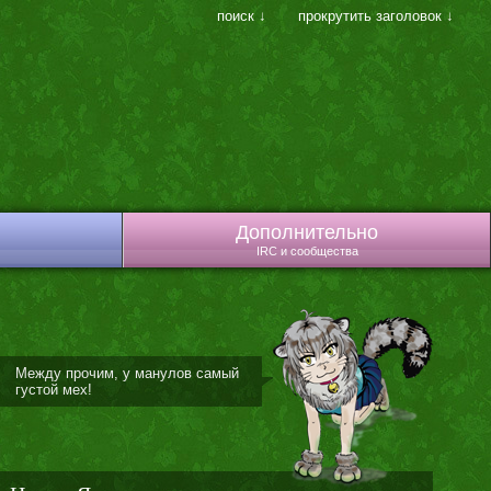
поиск ↓
прокрутить заголовок ↓
Дополнительно
IRC и сообщества
Между прочим, у манулов самый
густой мех!