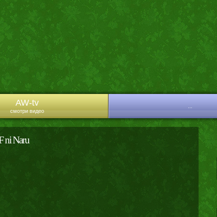
AW-tv
...
смотри видео
 ni Naru