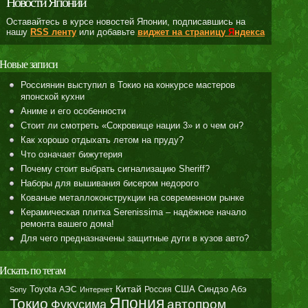
Новости Японии
Оставайтесь в курсе новостей Японии, подписавшись на
нашу
RSS ленту
или добавьте
виджет на страницу
Я
ндекса
Новые записи
Россиянин выступил в Токио на конкурсе мастеров
японской кухни
Аниме и его особенности
Стоит ли смотреть «Сокровище нации 3» и о чем он?
Как хорошо отдыхать летом на пруду?
Что означает бижутерия
Почему стоит выбрать сигнализацию Sheriff?
Наборы для вышивания бисером недорого
Кованые металлоконструкции на современном рынке
Керамическая плитка Serenissima – надёжное начало
ремонта вашего дома!
Для чего предназначены защитные дуги в кузов авто?
Искать по тегам
Toyota
Китай
Синдзо Абэ
АЭС
Россия
США
Sony
Интернет
Япония
Токио
автопром
Фукусима