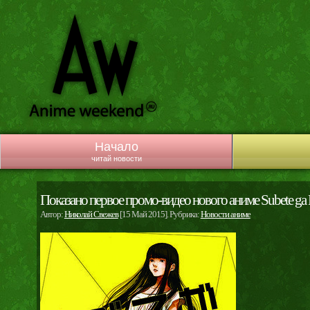
Начало
читай новости
Показано первое промо-видео нового аниме Subete ga F
Автор:
Николай Свежев
[15 Май 2015]. Рубрика:
Новости аниме