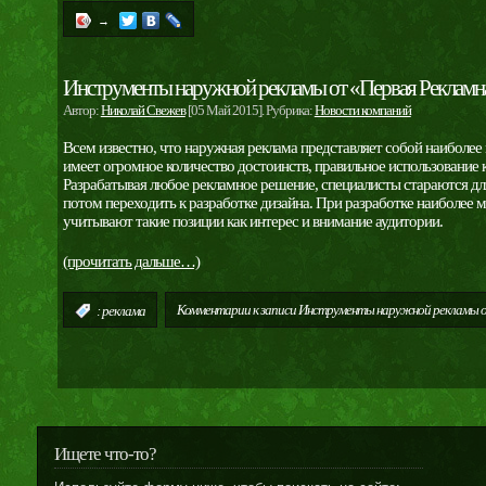
→
Инструменты наружной рекламы от «Первая Рекламн
Автор:
Николай Свежев
[05 Май 2015]. Рубрика:
Новости компаний
Всем известно, что наружная реклама представляет собой наиболе
имеет огромное количество достоинств, правильное использование 
Разрабатывая любое рекламное решение, специалисты стараются для
потом переходить к разработке дизайна. При разработке наиболе
учитывают такие позиции как интерес и внимание аудитории.
(прочитать дальше…)
Комментарии
к записи Инструменты наружной рекламы о
:
реклама
Ищете что-то?