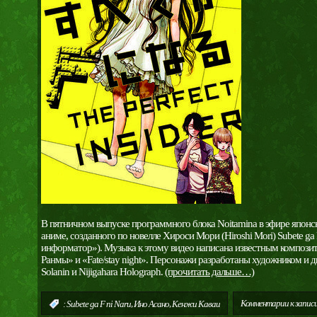
В пятничном выпуске программного блока Noitamina в эфире японск
аниме, созданного по новелле Хироси Мори (Hiroshi Mori) Subete ga
информатор»). Музыка к этому видео написана известным композито
Ранмы» и «Fate/stay night». Персонажи разработаны художником и 
Solanin и Nijigahara Holograph.
(прочитать дальше…)
,
,
Комментарии
к записи
:
Subete ga F ni Naru
Ино Асано
Кенжи Каваи