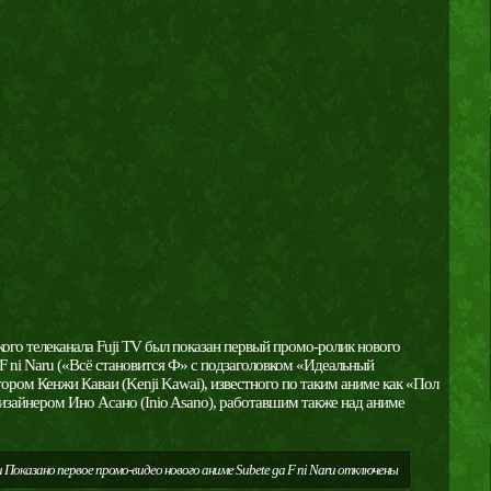
ого телеканала Fuji TV был показан первый промо-ролик нового
 F ni Naru («Всё становится Ф» с подзаголовком «Идеальный
ром Кенжи Каваи (Kenji Kawai), известного по таким аниме как «Пол
дизайнером Ино Асано (Inio Asano), работавшим также над аниме
 Показано первое промо-видео нового аниме Subete ga F ni Naru
отключены