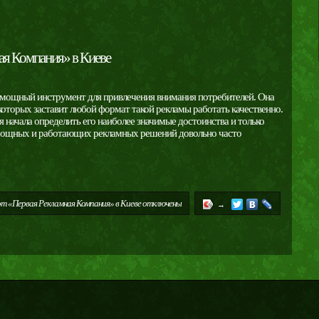
ая Компания» в Киеве
е мощный инструмент для привлечения внимания потребителей. Она
которых заставит любой формат такой рекламы работать качественно.
 начала определить его наиболее значимые достоинства и только
е мощных и работающих рекламных решений довольно часто
т «Первая Рекламная Компания» в Киеве
отключены
→