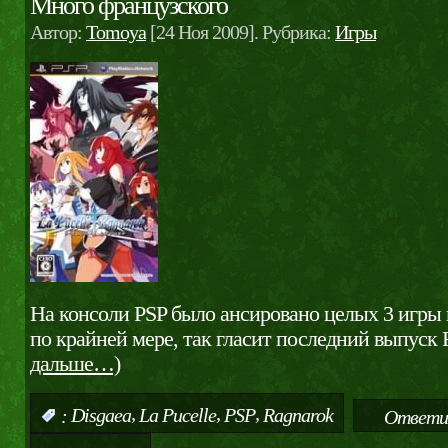
Много французского
Автор:
Tomoya
[24 Ноя 2009]. Рубрика:
Игры
На консоли PSP было ансировано целых 3 игры и
по крайней мере, так гласит последний выпуск 
дальше…)
,
,
,
:
Disgaea
La Pucelle
PSP
Ragnarok
Ответи