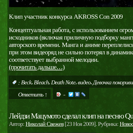
Клип участник конкурса AKROSS Con 2009
Концептуальная работа, с использованием огро
исходников (включая приличную подборку манги
авторского времени. Манга и аниме переплелись
при этом видеоряд не сильно потерял в динамик
соответствует выбранной мелодии.
(прочитать дальше…)
,
,
,
,
:
Beck
Bleach
Death Note
видео
Девочка покорив
Ответить ↑
→
Лейдзи Мацумото сделал клип на песню Qu
Автор:
Николай Свежев
[23 Ноя 2009]. Рубрика:
Новос