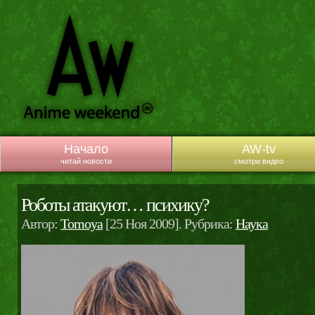
Начало
AW-tv
читай новости
смотри видео
Роботы атакуют… психику?
Автор:
Tomoya
[25 Ноя 2009]. Рубрика:
Наука