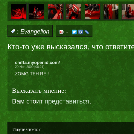
:
Evangelion
→
Кто-то уже высказался, что ответит
chiffa.myopenid.com/
29 Ноя 2009 [00:21]
ZOMG TEH REI!
Высказать мнение:
Вам стоит
представиться
.
Ищете что-то?