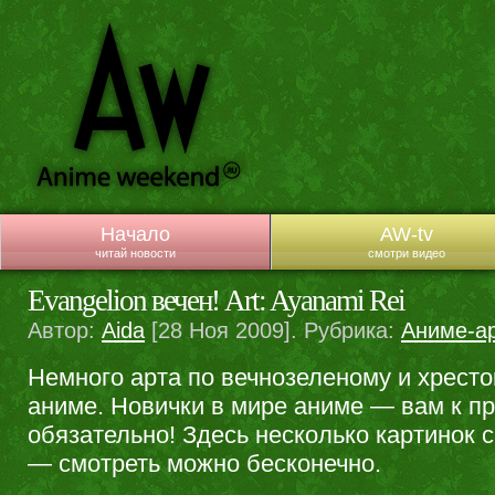
Начало
AW-tv
читай новости
смотри видео
Evangelion вечен! Art: Ayanami Rei
Автор:
Aida
[28 Ноя 2009]. Рубрика:
Аниме-а
Немного арта по вечнозеленому и хрест
аниме. Новички в мире аниме — вам к п
обязательно! Здесь несколько картинок 
— смотреть можно бесконечно.