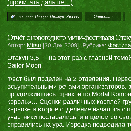
(прочитать дальше…)
,
,
,
:
косплей
Нигори
Отакун
Рязань
Ответить ↑
Отчёт с новогоднего мини-фестиваля Отаку
Автор:
Mitsu
[30 Дек 2009]. Рубрика:
Фестив
Отакун 3,5 — на этот раз с главной тем
Sailor Moon!
Фест был поделён на 2 отделения. Перв
всьупительными речами организаторов, 
продолжившись сценкой по Mortal Komb
король»… Сценки различных косплей гр
караоке и второе отделение началось с п
участники постарались, и в целом со св
справились на ура. Изредка подводила т