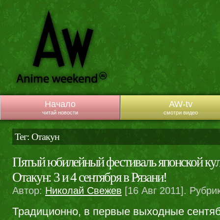
Начало
AW-tv
читай новости
смотри видео
Тег: Отакун
Пятый юбилейный фестиваль японской кул
Отакун: 3 и 4 сентября в Рязани!
Автор:
Николай Свежев
[16 Авг 2011]. Рубри
Традиционно, в первые выходные сентя