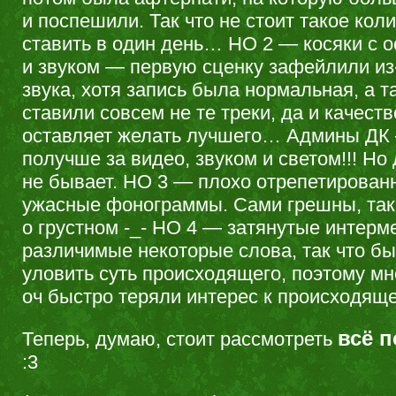
и поспешили. Так что не стоит такое кол
ставить в один день… НО 2 — косяки с 
и звуком — первую сценку зафейлили из
звука, хотя запись была нормальная, а т
ставили совсем не те треки, да и качест
оставляет желать лучшего… Админы ДК
получше за видео, звуком и светом!!! Но
не бывает. НО 3 — плохо отрепетирован
ужасные фонограммы. Сами грешны, так 
о грустном -_- НО 4 — затянутые интерм
различимые некоторые слова, так что б
уловить суть происходящего, поэтому мн
оч быстро теряли интерес к происходяще
всё 
Теперь, думаю, стоит рассмотреть
:3