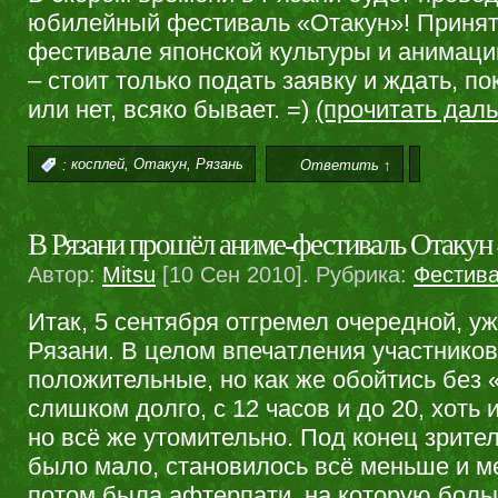
юбилейный фестиваль «Отакун»! Принят
фестивале японской культуры и анимаци
– стоит только подать заявку и ждать, п
или нет, всяко бывает. =)
(прочитать да
,
,
:
косплей
Отакун
Рязань
Ответить ↑
В Рязани прошёл аниме-фестиваль Отакун
Автор:
Mitsu
[10 Сен 2010]. Рубрика:
Фестив
Итак, 5 сентября отгремел очередной, у
Рязани. В целом впечатления участников
положительные, но как же обойтись без
слишком долго, с 12 часов и до 20, хоть 
но всё же утомительно. Под конец зрител
было мало, становилось всё меньше и м
потом была афтерпати, на которую бол