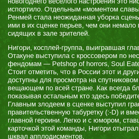
новогоднего весёлого настроения это ни
испортило. Отдельным «моментом слав
Ренмей стала неожиданная уборка сцен
ими в их сценке перьев, чем они немало
сидящих в зале зрителей.
Нигори, косплей-группа, выигравшая гла
Отакуне выступила с кроссовером по не
фендомам — Petshop of horrors, Soul Ea
Стоит отметить, что в России этот и дру
доступны для просмотра на спутниково
вещающем по всей стране. Как всегда бл
показывая остальным кто здесь победите
Главным злодеем в сценке выступил гра
правительственную табуретку (:-D) и вме
главной героини. Легко и с юмором, ста
карточкой этой команды, Нигори отыграл
шквал апплодисментов.