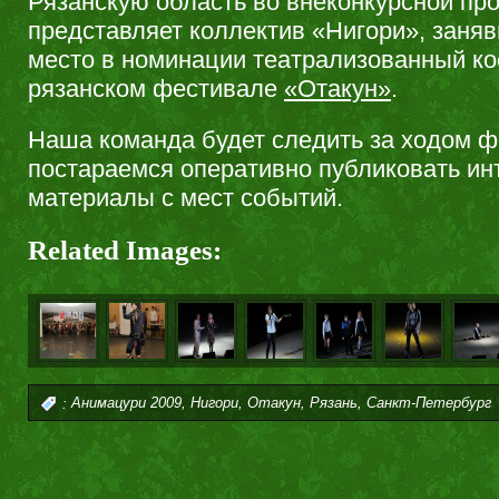
Рязанскую область во внеконкурсной пр
представляет коллектив «Нигори», заня
место в номинации театрализованный ко
рязанском фестивале
«Отакун»
.
Наша команда будет следить за ходом ф
постараемся оперативно публиковать и
материалы с мест событий.
Related Images:
,
,
,
,
:
Анимацури 2009
Нигори
Отакун
Рязань
Санкт-Петербург