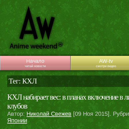
Начало
AW-tv
читай новости
смотри видео
Тег: КХЛ
КХЛ набирает вес: в планах включение в л
клубов
Автор:
Николай Свежев
[09 Ноя 2015]. Рубр
Японии