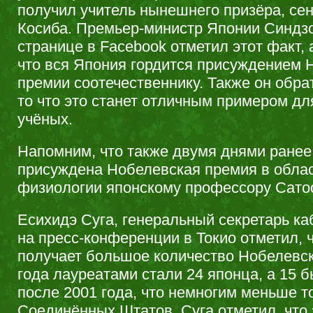
получил учитель нынешнего призёра, се
Косиба. Премьер-министр Японии Синдзо
странице в Facebook отметил этот факт, 
что вся Япония гордится присуждением 
премии соотечественнику. Также он обра
то что это станет отличным примером д
учёных.
Напомним, что также двумя днями ране
присуждена Нобелевская премия в обла
физиологии японскому профессору Сато
Есихидэ Суга, генеральный секретарь ка
на пресс-конференции в Токио отметил, 
получает большое количество Нобелевск
года лауреатами стали 24 японца, а 15
после 2001 года, что немногим меньше т
Соединённых Штатов. Суга отметил, что 