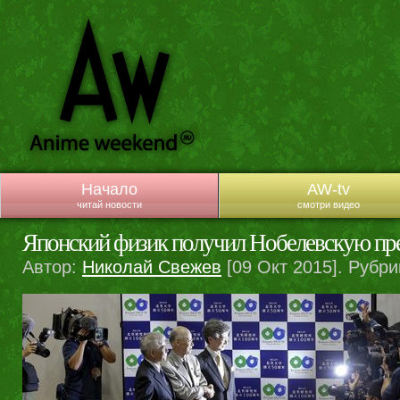
Начало
AW-tv
читай новости
смотри видео
Японский физик получил Нобелевскую п
Автор:
Николай Свежев
[09 Окт 2015]. Рубри