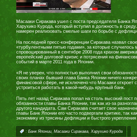
Масааки Сиракава ушел с поста председателя Банка Яп
Харухико Курода, который вступил в должность в сред
намерен реализовать смелые шаги по борьбе с дефляци
На последней пресс-конференции Сиракава назвал свое
«турбулентными пятью годами», за которые случилось 
спровоцированный в сентябре 2008 года крахом америка
европейский долговой кризис и потрясения на финансо
событий в марте 2011 года в Японии.
«Я не уверен, что полностью выполнил свои обязанност
своих планах бывший глава Банка Японии ничего конкре
финансовой сфере, не исключено что Масааки откроет 
устроиться работать в какой-нибудь крупный банк.
Пять лет назад Сиракава попал на столь высокий пост 
обязанности главы Банка Японии, так как из-за разногла
другого кандидата. Сам Сиракава считает свое назначе
главы Банк Японии его часто подвергали критике, так ка
экономику из трясины дефляции и быстрого укрепления
,
,
:
Банк Японии
Масааки Сиракава
Харухико Курода