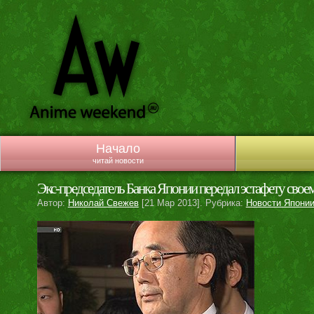
Начало
читай новости
Экс-председатель Банка Японии передал эстафету свое
Автор:
Николай Свежев
[21 Мар 2013]. Рубрика:
Новости Япони