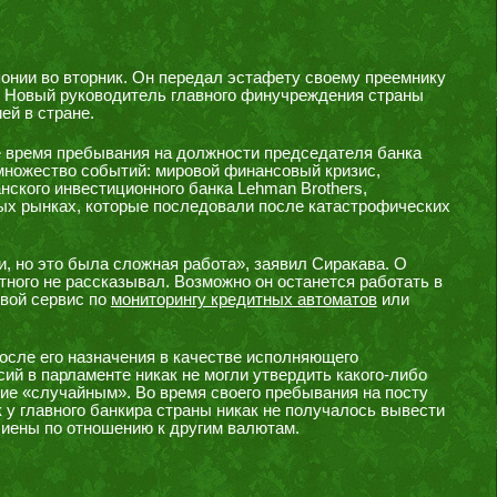
онии во вторник. Он передал эстафету своему преемнику
у. Новый руководитель главного финучреждения страны
ей в стране.
 время пребывания на должности председателя банка
множество событий: мировой финансовый кризис,
нского инвестиционного банка Lehman Brothers,
вых рынках, которые последовали после катастрофических
и, но это была сложная работа», заявил Сиракава. О
тного не рассказывал. Возможно он останется работать в
свой сервис по
мониторингу кредитных автоматов
или
после его назначения в качестве исполняющего
сий в парламенте никак не могли утвердить какого-либо
ние «случайным». Во время своего пребывания на посту
к у главного банкира страны никак не получалось вывести
 иены по отношению к другим валютам.