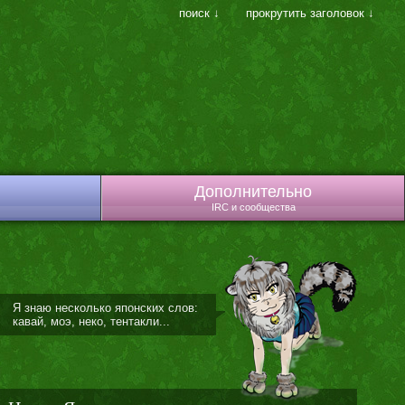
поиск ↓
прокрутить заголовок ↓
Дополнительно
IRC и сообщества
Я знаю несколько японских слов:
кавай, моэ, неко, тентакли...