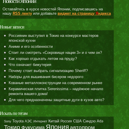
Новости Японии
Оставайтесь в курсе новостей Японии, подписавшись на
нашу
RSS ленту
или добавьте
виджет на страницу
Я
ндекса
Новые записи
Россиянин выступил в Токио на конкурсе мастеров
японской кухни
Аниме и его особенности
Стоит ли смотреть «Сокровище нации 3» и о чем он?
Как хорошо отдыхать летом на пруду?
Что означает бижутерия
Почему стоит выбрать сигнализацию Sheriff?
Наборы для вышивания бисером недорого
Кованые металлоконструкции на современном рынке
Керамическая плитка Serenissima – надёжное начало
ремонта вашего дома!
Для чего предназначены защитные дуги в кузов авто?
Искать по тегам
Toyota
Китай
Синдзо Абэ
АЭС
Россия
США
Sony
Интернет
Япония
Токио
автопром
Фукусима