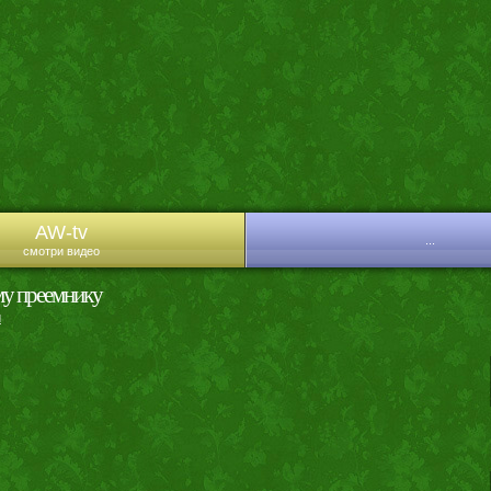
AW-tv
...
смотри видео
му преемнику
и