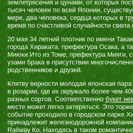
землетрясения и цунами, от которых пос
тысяч человек по всей Японии, существу
мере, два человека, сердца которых в т
время по счастливой случайности свела 
20 мая 34 летний плотник по имени Така
города Хираката, префектура Осака, а т
Миюки Ито из Томе, префектура Мияги, 
узами брака в присутствии многочислен
родственников и друзей.
Клятву верности молодая японская пара
в розарии, где их окружало более чем 40
разных сортов. Соответственно
букет не
месте может легко затеряться. Это торж
событие проходило в городском парке Х
принадлежит железнодорожной компании 
Railway Ко. Находясь в таком романтичн