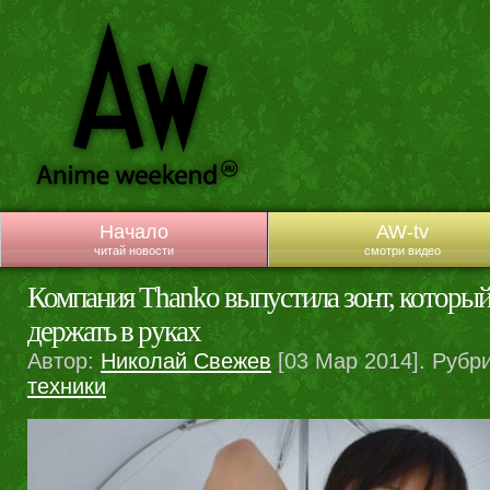
Начало
AW-tv
читай новости
смотри видео
Компания Thanko выпустила зонт, которы
держать в руках
Автор:
Николай Свежев
[03 Мар 2014]. Рубр
техники