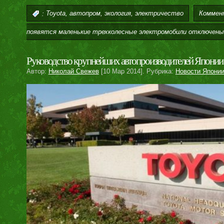
,
,
,
Коммен
:
Toyota
автопром
экология
электричество
появятся маленькие трехколесные электромобили
отключены
Руководство крупнейших автопроизводителей Японии 
Автор:
Николай Свежев
[10 Мар 2014]. Рубрика:
Новости Япони