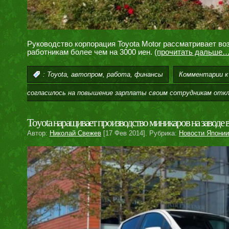
Руководство корпорация Toyota Motor рассматривает в
работникам более чем на 3000 иен.
(прочитать дальше…
,
,
,
Комментарии
к
:
Toyota
автопром
работа
финансы
согласилось на повышение зарплаты своим сотрудникам
откл
Toyota наращивает производство миникаров на заводе
Автор:
Николай Свежев
[17 Фев 2014]. Рубрика:
Новости Японии