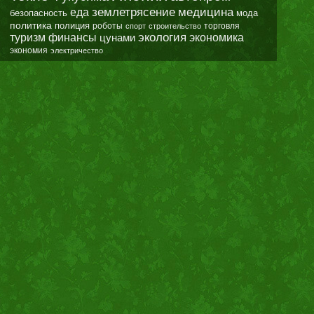
землетрясение
еда
медицина
безопасность
мода
политика
полиция
роботы
спорт
строительство
торговля
экология
туризм
финансы
цунами
экономика
экономия
электричество