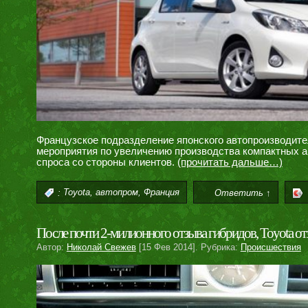
Французское подразделение японского автопроизводител
мероприятия по увеличению производства компактных а
спроса со стороны клиентов.
(прочитать дальше…)
,
,
:
Toyota
автопром
Франция
Ответить ↑
После почти 2-милионного отзыва гибридов, Toyota от
Автор:
Николай Свежев
[15 Фев 2014]. Рубрика:
Происшествия