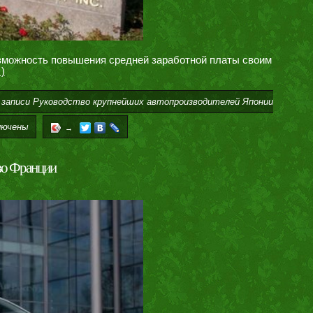
озможность повышения средней заработной платы своим
)
 записи Руководство крупнейших автопроизводителей Японии
ючены
→
 во Франции