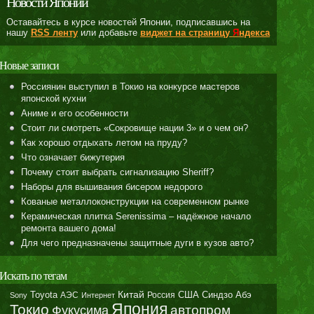
Новости Японии
Оставайтесь в курсе новостей Японии, подписавшись на
нашу
RSS ленту
или добавьте
виджет на страницу
Я
ндекса
Новые записи
Россиянин выступил в Токио на конкурсе мастеров
японской кухни
Аниме и его особенности
Стоит ли смотреть «Сокровище нации 3» и о чем он?
Как хорошо отдыхать летом на пруду?
Что означает бижутерия
Почему стоит выбрать сигнализацию Sheriff?
Наборы для вышивания бисером недорого
Кованые металлоконструкции на современном рынке
Керамическая плитка Serenissima – надёжное начало
ремонта вашего дома!
Для чего предназначены защитные дуги в кузов авто?
Искать по тегам
Toyota
Китай
Синдзо Абэ
АЭС
Россия
США
Sony
Интернет
Япония
Токио
автопром
Фукусима