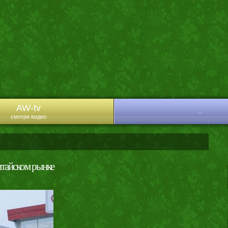
AW-tv
...
смотри видео
итайском рынке