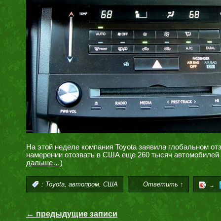
На этой неделе компания Toyota заявила глобальном отз
намерении отозвать в США еще 260 тысяч автомобилей 
дальше…)
,
,
:
Toyota
автопром
США
Ответить ↑
→
← предыдущие записи