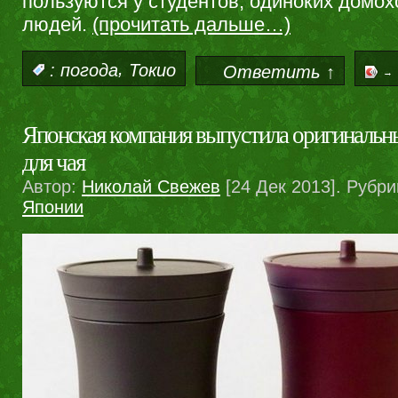
пользуются у студентов, одиноких домо
людей.
(прочитать дальше…)
,
:
погода
Токио
Ответить ↑
→
Японская компания выпустила оригинальн
для чая
Автор:
Николай Свежев
[24 Дек 2013]. Рубри
Японии