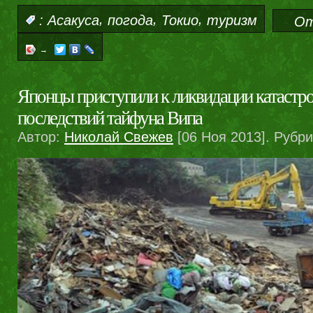
,
,
,
:
Асакуса
погода
Токио
туризм
От
→
Японцы приступили к ликвидации катастр
последствий тайфуна Випа
Автор:
Николай Свежев
[06 Ноя 2013]. Рубр