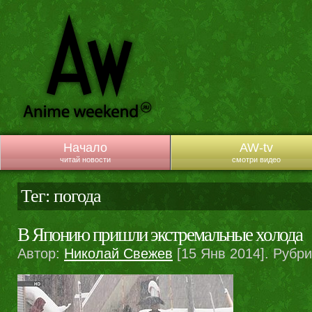
Начало
AW-tv
читай новости
смотри видео
Тег: погода
В Японию пришли экстремальные холода
Автор:
Николай Свежев
[15 Янв 2014]. Рубр