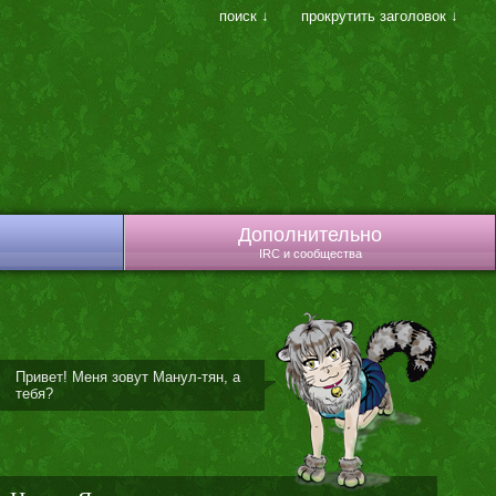
поиск ↓
прокрутить заголовок ↓
Дополнительно
IRC и сообщества
Привет! Меня зовут Манул-тян, а
тебя?