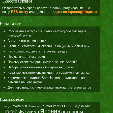
Новости Японии
Оставайтесь в курсе новостей Японии, подписавшись на
нашу
RSS ленту
или добавьте
виджет на страницу
Я
ндекса
Новые записи
Россиянин выступил в Токио на конкурсе мастеров
японской кухни
Аниме и его особенности
Стоит ли смотреть «Сокровище нации 3» и о чем он?
Как хорошо отдыхать летом на пруду?
Что означает бижутерия
Почему стоит выбрать сигнализацию Sheriff?
Наборы для вышивания бисером недорого
Кованые металлоконструкции на современном рынке
Керамическая плитка Serenissima – надёжное начало
ремонта вашего дома!
Для чего предназначены защитные дуги в кузов авто?
Искать по тегам
Toyota
Китай
Синдзо Абэ
АЭС
Россия
США
Sony
Интернет
Япония
Токио
автопром
Фукусима