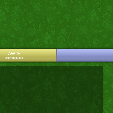
AW-tv
...
смотри видео