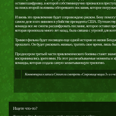
оставил шифровку, в которой собственноручно признался в преступл
на поиск второй половины обгоревшего послания, которое погружае
И вновь это приключение будет сопровождено риском. Бену помогут
самом деле и кто виновен в убийстве президента США. Путешествуя
команда все же смогла расшифровать послание, которое оставил пре
которая произошла много лет назад, была связана с угрозой для все
Триквел фильма будет посвящен еще одной истории из жизни Бенджа
прошлого. Он будет рисковать жизнью, тратить свое время, лишь бы
Продюсером третьей части приключенческого боевика станет знам
воспринимались зрителями. На этот раз незабываемые моменты и э
команды, которая создала самую захватывающую трилогию.
Комментарии
к записи Стоит ли смотреть «Сокровище нации 3» и о че
Ищете что-то?