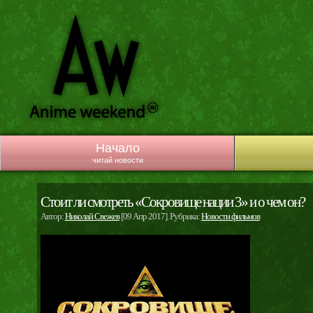
Начало
читай новости
Стоит ли смотреть «Сокровище нации 3» и о чем он?
Автор:
Николай Свежев
[09 Апр 2017]. Рубрика:
Новости фильмов