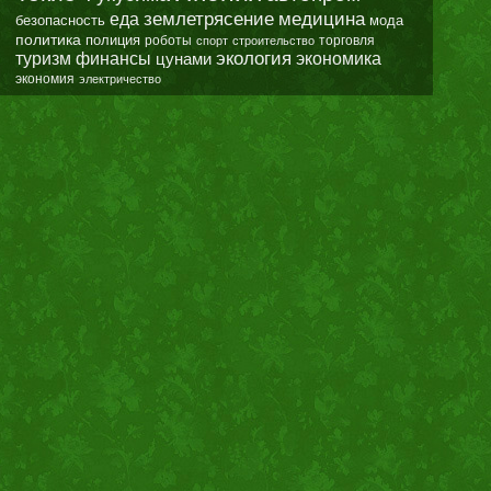
землетрясение
еда
медицина
безопасность
мода
политика
полиция
роботы
спорт
строительство
торговля
экология
туризм
финансы
цунами
экономика
экономия
электричество