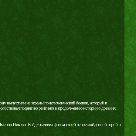
 году выпустили на экраны приключенческий боевик, который в
собствовал поднятию рейтинга и продолжению истории о древних
 Именно Николас Кейдж оживил фильм своей непревзойденной игрой и