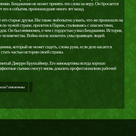
ении. Бенджамин не может принять эти слова на веру. Он бросается
т его в события, произошедшие много лет назад.
 его старые друзья. Им также любопытно узнать, что же произошло на
 по чужой стране, прилетев в Париж, сталкиваясь с опасностями,
док. Он был невиновен, о чем с гордостью узнал Бенджамин. История,
го человечества. Война могла захватить умы правящих людей.
мина, который не может сидеть, сложа руки, если дело касается
 стать частью истории своей страны.
енитый Джерри Брукхаймер. Его кинокартины всегда хорошо
ффектные съемки смогут вновь доказать профессионализм рабочей
м он?
отключены