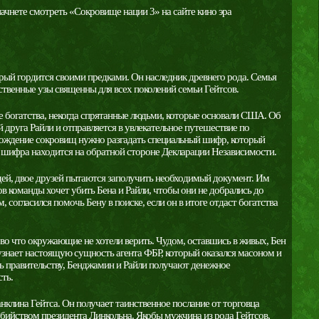
ачнете смотреть «Сокровище нации 3» на сайте кино эра
й гордится своими предками. Он наследник древнего рода. Семья
дственные узы священны для всех поколений семьи Гейтсов.
 богатства, некогда спрятанные людьми, которые основали США. Об
 друга Райли и отправляется в увлекательное путешествие по
хождение сокровищ нужно разгадать специальный шифр, который
ь шифра находится на обратной стороне Декларации Независимости.
ей, двое друзей пытаются заполучить необходимый документ. Им
нов команды хочет убить Бена и Райли, чтобы они не добрались до
согласился помочь Бену в поиске, если он в итоге отдаст богатства
 во что окружающие не хотели верить. Чудом, оставшись в живых, Бен
узнает настоящую сущность агента ФБР, который оказался масоном и
ь правительству, Бенджамин и Райли получают денежное
ть.
клина Гейтса. Он получает таинственное послание от торговца
 убийством президента Линкольна. Якобы мужчина из рода Гейтсов,