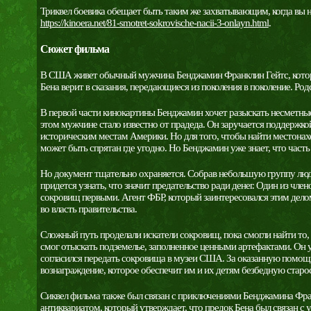
Триквел боевика обещает быть таким же захватывающим, когда вы н
https://kinoera.net/81-smotret-sokrovische-nacii-3-onlayn.html
.
Сюжет фильма
В США живет обычный мужчина Бенджамин Франклин Гейтс, которы
Бена верит в сказания, передающиеся из поколения в поколение. Ро
В первой части кинокартины Бенджамин хочет разыскать несметные
этом мужчине стало известно от прадеда. Он заручается поддержкой
историческим местам Америки. Но для того, чтобы найти местона
может быть спрятан где угодно. Но Бенджамин уже знает, что част
Но документ тщательно охраняется. Собрав небольшую группу люд
придется узнать, что значит предательство ради денег. Один из чле
сокровищ первыми. Агент ФБР, который заинтересовался этим делом, 
во власть правительства.
Сложный путь проделали искатели сокровищ, пока смогли найти то,
смог отыскать подземелье, заполненное ценными артефактами. Он 
согласился передать сокровища в музеи США. За оказанную помощ
вознаграждение, которое обеспечит им и их детям безбедную старос
Сиквел фильма также был связан с приключениями Бенджамина Фран
антиквариатом, который утверждает, что предок Бена был связан с