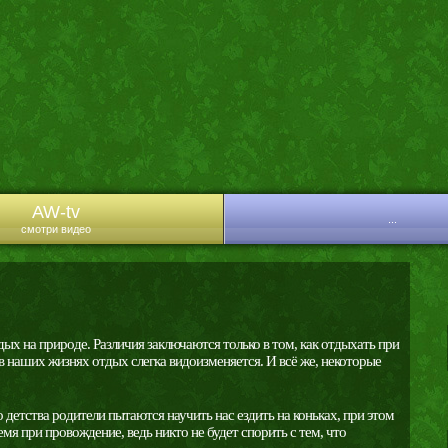
AW-tv
...
смотри видео
ых на природе. Различия заключаются только в том, как отдыхать при
 в наших жизнях отдых слегка видоизменяется. И всё же, некоторые
 детства родители пытаются научить нас ездить на коньках, при этом
мя при провождение, ведь никто не будет спорить с тем, что