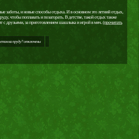
овые заботы, и новые способы отдыха. И в основном это летний отдых,
пруду, чтобы поплавать и позагорать. В детстве, такой отдых также
ит с друзьями, за приготовлением шашлыка и игрой в мяч.
(прочитать
етом на пруду?
отключены