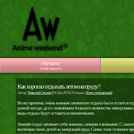
Начало
читай новости
Как хорошо отдыхать летом на пруду?
Автор:
Николай Свежев
[04 Дек 2016]. Рубрика:
Новости компаний
Во все времена, очень важным элементом отдыха был и остается отд
разной погоде, да и с появлением большего количества электроники
виды отдыха будут оставаться неизменными.
Зимний отдых завлекает себя лыжами, санками и коньками. С самого
вытягивая своих детей на замерзший пруд. Санки, тоже отличное вре