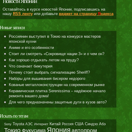
Новости Японии
Оставайтесь в курсе новостей Японии, подписавшись на
нашу
RSS ленту
или добавьте
виджет на страницу
Я
ндекса
Новые записи
Россиянин выступил в Токио на конкурсе мастеров
японской кухни
Аниме и его особенности
Стоит ли смотреть «Сокровище нации 3» и о чем он?
Как хорошо отдыхать летом на пруду?
Что означает бижутерия
Почему стоит выбрать сигнализацию Sheriff?
Наборы для вышивания бисером недорого
Кованые металлоконструкции на современном рынке
Керамическая плитка Serenissima – надёжное начало
ремонта вашего дома!
Для чего предназначены защитные дуги в кузов авто?
Искать по тегам
Toyota
Китай
Синдзо Абэ
АЭС
Россия
США
Sony
Интернет
Япония
Токио
автопром
Фукусима