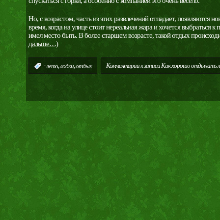
спускаться с горки, а особенно с компанией это очень весело.
Но, с возрастом, часть из этих развлечений отпадает, появляются н
время, когда на улице стоит нереальная жара и хочется выбраться к 
имел место быть. В более старшем возрасте, такой отдых происход
дальше…)
,
,
Комментарии
к записи Как хорошо отдыхать л
:
лето
лодки
отдых