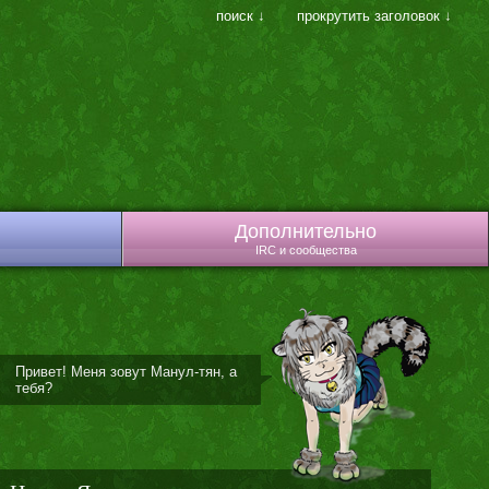
поиск ↓
прокрутить заголовок ↓
Дополнительно
IRC и сообщества
Привет! Меня зовут Манул-тян, а
тебя?