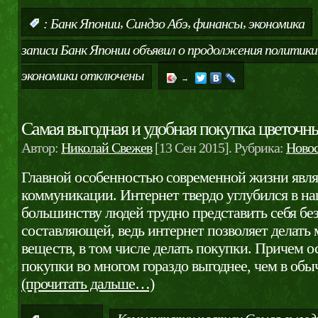
,
,
,
:
Банк Японии
Синдзо Абэ
финансы
экономика
записи Банк Японии объявил о продолжения политик
экономики
отключены
→
Самая выгодная и удобная покупка цветочн
Автор:
Николай Свежев
[13 Сен 2015]. Рубрика:
Ново
Главной особенностью современной жизни явл
коммуникации. Интернет твердо углубился в н
большинству людей трудно представить себя бе
составляющей, ведь интернет позволяет делать
веществ, в том числе делать покупки. Причем 
покупки во многом гораздо выгоднее, чем в обы
(прочитать дальше…)