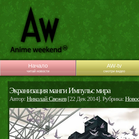
Начало
AW-tv
читай новости
смотри видео
Экранизация манги Импульс мира
Автор:
Николай Свежев
[22 Дек 2014]. Рубрика:
Новос