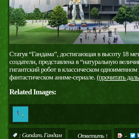
Статуя “Гандама”, достигающая в высоту 18 мет
создатели, представлена в “натуральную велич
гигантский робот в классическом одноименном 
фантастическом аниме-сериале.
(прочитать да
Related Images:
,
:
Gundam
Гандам
Ответить ↑
→