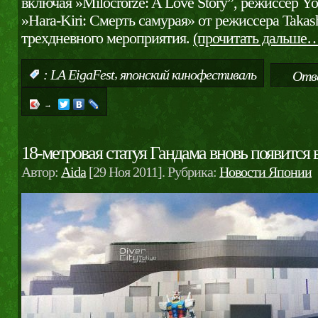
включая »Milocrorze: A Love Story”, режиссер Yos
»Hara-Kiri: Смерть самурая» от режиссера Takash
трехдневного мероприятия.
(прочитать дальше
,
:
LA EigaFest
японский кинофестиваль
Отв
→
18-метровая статуя Гандама вновь появится 
Автор:
Aida
[29 Ноя 2011]. Рубрика:
Новости Японии