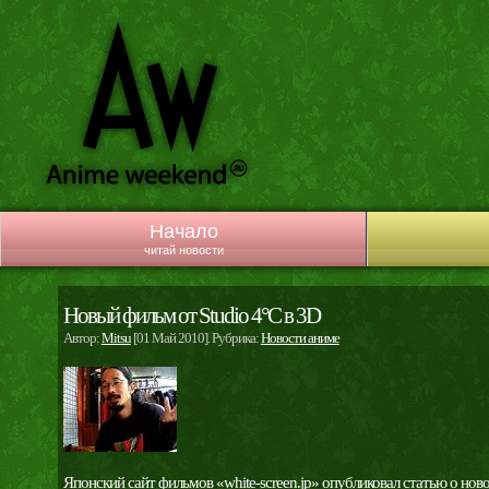
Начало
читай новости
Новый фильм от Studio 4°C в 3D
Автор:
Mitsu
[01 Май 2010]. Рубрика:
Новости аниме
Японский сайт фильмов «white-screen.jp»
опубликовал
статью о ново