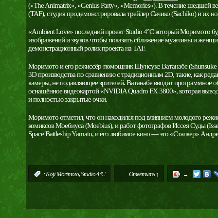
(«The Animatrix», «Genius Party», «Memories»). В течение шедшей в
(TAF), студия продемонстрировала трейлер Сачико (Sachiko) и их н
«Ambient Love» последний проект Studio 4°C который Моримото б
изображений и звуков чтобы показать сближение мужчины и женщи
демонстрационный ролик проекта на TAF.
Моримото и его режиссёр-помощник Шунсуке Ватанабе (Shunsuke Wa
3D производства по сравнению с традиционным 2D, такие, как реда
камеры, не подавляющее зрителей. Ватанабе вводит программное о
оснащённое видеокартой «NVIDIA Quadro FX 3800», которая выво
и полностью закрытые очки.
Моримото отметил, что он находился под влиянием молодого режис
комиксов Моебиуса (Moebius), и работ фотографов Иссея Суды (Isse
Space Battleship Yamato, и его любимое кино — это «Сталкер» Андре
,
:
Koji Morimoto
Studio 4°C
Ответить ↑
→