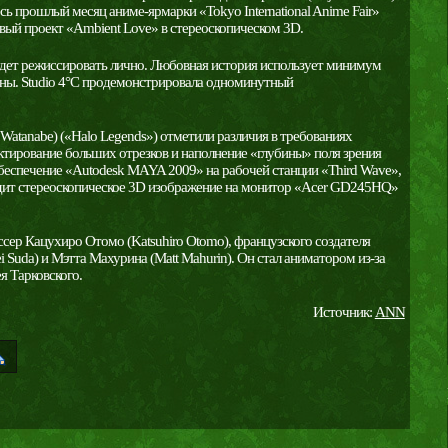
есь прошлый месяц аниме-ярмарки «Tokyo International Anime Fair»
овый проект «Ambient Love» в стереоскопическом 3D.
удет режиссировать лично. Любовная история использует минимум
ны. Studio 4°C продемонстрировала одноминутный
tanabe) («Halo Legends») отметили различия в требованиях
ктирование больших отрезков и наполнение «глубины» поля зрения
беспечение «Autodesk MAYA 2009» на рабочей станции «Third Wave»,
дит стереоскопическое 3D изображение на монитор «Acer GD245HQ»
сер Кацухиро Отомо (Katsuhiro Otomo), французского создателя
i Suda) и Мэтта Махурина (Matt Mahurin). Он стал аниматором из-за
я Тарковского.
Источник:
ANN