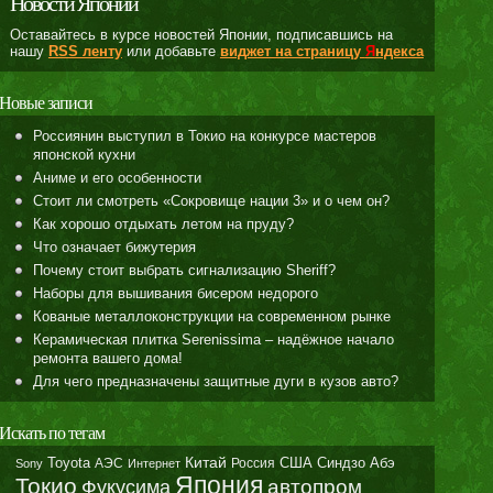
Новости Японии
Оставайтесь в курсе новостей Японии, подписавшись на
нашу
RSS ленту
или добавьте
виджет на страницу
Я
ндекса
Новые записи
Россиянин выступил в Токио на конкурсе мастеров
японской кухни
Аниме и его особенности
Стоит ли смотреть «Сокровище нации 3» и о чем он?
Как хорошо отдыхать летом на пруду?
Что означает бижутерия
Почему стоит выбрать сигнализацию Sheriff?
Наборы для вышивания бисером недорого
Кованые металлоконструкции на современном рынке
Керамическая плитка Serenissima – надёжное начало
ремонта вашего дома!
Для чего предназначены защитные дуги в кузов авто?
Искать по тегам
Toyota
Китай
Синдзо Абэ
АЭС
Россия
США
Sony
Интернет
Япония
Токио
автопром
Фукусима