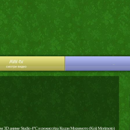
AW-tv
...
смотри видео
м 3D аниме Studio 4°C и режиссёра Кодзи Моримото (Koji Morimoto)