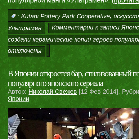
популярной манги «Ультрамен».
(прочит
,
:
Kutani Pottery Park Cooperative
искусст
Комментарии
к записи Япон
Ультрамен
создали керамические копии героев популя
отключены
В Японии откроется бар, стилизованный п
популярного японского сериала
Автор:
Николай Свежев
[12 Фев 2014]. Рубр
Японии