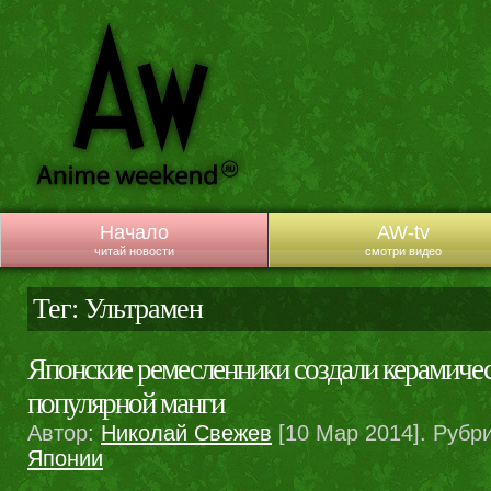
Начало
AW-tv
читай новости
смотри видео
Тег: Ультрамен
Японские ремесленники создали керамичес
популярной манги
Автор:
Николай Свежев
[10 Мар 2014]. Рубр
Японии